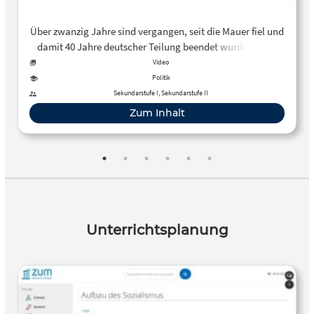
Über zwanzig Jahre sind vergangen, seit die Mauer fiel und
damit 40 Jahre deutscher Teilung beendet wurden. Aber
warum war Deutschland eigentlich geteilt? Was war die
Video
DDR für ein Staat? Und wie kam es zur Wiedervereinigung?
Politik
Sekundarstufe I, Sekundarstufe II
Zum Inhalt
Unterrichtsplanung