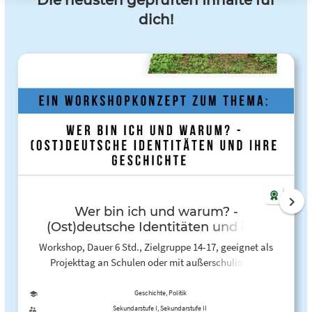
Die neusten geprüften Inhalte für
dich!
Wer bin ich und warum? -
(Ost)deutsche Identitäten und ihre
Geschichte
Workshop, Dauer 6 Std., Zielgruppe 14-17, geeignet als
Projekttag an Schulen oder mit außerschulischen
Jugendgruppen
Geschichte, Politik
Sekundarstufe I, Sekundarstufe II