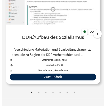
OER
DDR/Aufbau des Sozialismus
Verschiedene Materialien und Bearbeitungsfragen zu
Ideen, die zu Beginn der DDR vorherrschten und wie sie ins
Werk gesetzt werden sollten.
Unterrichtsbaustein/-reihe
Geschichte, Politik
Sekundarstufe I, Sekundarstufe II
Zum Inhalt