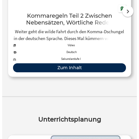
Kommaregeln Teil 2 Zwischen
Nebensätzen, Wörtliche Rede…
Weiter geht die wilde Fahrt durch den Komma-Dschungel
in der deutschen Sprache. Dieses Mal kümmern wir uns um
die Kommasetzung zwischen Nebensätzen, bei wörtlicher
Video
Rede, näheren Bestimmungen, entgegengesetzten
Deutsch
Konjunktionen und hervorgehobenen Satzgliedern. Den
Sekundarstufe I
ersten Teil der Kommaregeln findet ihr hier:
Zum Inhalt
http://www.youtube.com/watch?v=_fFM1h5DC0c
Unterrichtsplanung