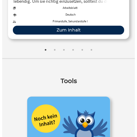
lebendig. Um sie richtig einzusetzen, solltest du die Regeln
zur Zeichensetzung in der wörtlichen Rede kennen. Das
Arbeitsblatt
Erklärvideo stellt dir die drei verschiedenen Möglichkeiten
Deutsch
vor.
Primarstufe, Sekundarstufe I
Zum Inhalt
Tools