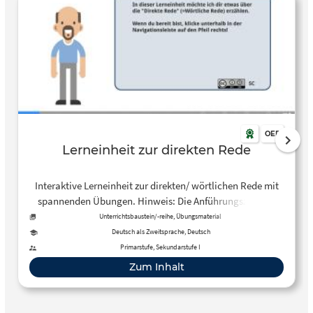
OER
Lerneinheit zur direkten Rede
Interaktive Lerneinheit zur direkten/ wörtlichen Rede mit
spannenden Übungen. Hinweis: Die Anführungszeichen
werden aufgrund des Programms nur oben angezeigt. Bitte
Unterrichtsbaustein/-reihe, Übungsmaterial
Kinder darauf hinweisen und thematisieren.
Deutsch als Zweitsprache, Deutsch
Primarstufe, Sekundarstufe I
Zum Inhalt