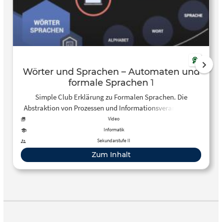
Wörter und Sprachen – Automaten und
formale Sprachen 1
Simple Club Erklärung zu Formalen Sprachen. Die
Abstraktion von Prozessen und Informationsverarbeitung
ist aus Alphabeten, Wörtern und Sprachen
Video
zusammengesetzt.
Informatik
Sekundarstufe II
Zum Inhalt