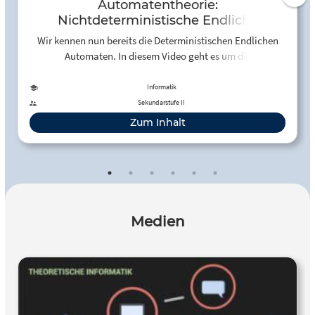
Automatentheorie:
Nichtdeterministische Endliche
Automaten (NEA) - YouTube
Wir kennen nun bereits die Deterministischen Endlichen
Automaten. In diesem Video geht es um die
Nichtdeterministischen Automaten. Wie sie aufgebaut
sind, wo...
Informatik
Sekundarstufe II
Zum Inhalt
Medien