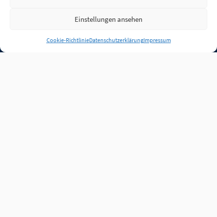
Einstellungen ansehen
Anmelden
Cookie-Richtlinie
Datenschutzerklärung
Impressum
Jobs
Partner
FAQ
Quellen
Qualitätssicherung
WLO Beirat
Kontakt
Impressum
Datenschutz
Plug-in
Cookie-Richtlinie (EU)
Unsere Inhalte stehen
unter der Lizenz
CC BY
4.0
.
Für Inhalte von Partnern
achten Sie bitte auf die
Lizenzbedingungen der
verlinkten Webseiten.