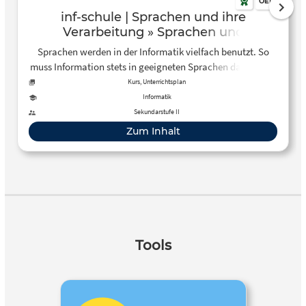
OER
inf-schule | Sprachen und ihre
Verarbeitung » Sprachen und
Automaten
Sprachen werden in der Informatik vielfach benutzt. So
muss Information stets in geeigneten Sprachen dargestellt
werden, bevor sie in Form von Daten automatisiert
Kurs, Unterrichtsplan
verarbeitet werden kann. Ziel dieses Kapitels ist es,
Informatik
Verfahren zur Präzisierung von Sprache aufzuzeigen. Es
Sekundarstufe II
werden verschiedene Konzepte vorgestellt, die in der
Zum Inhalt
Informatik zur Sprachfestlegung zum Einsatz kommen.
Tools