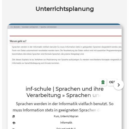
Unterrichtsplanung
OER
inf-schule | Sprachen und ihre
Verarbeitung » Sprachen und
Automaten
Sprachen werden in der Informatik vielfach benutzt. So
muss Information stets in geeigneten Sprachen dargestellt
werden, bevor sie in Form von Daten automatisiert
Kurs, Unterrichtsplan
verarbeitet werden kann. Ziel dieses Kapitels ist es,
Informatik
Verfahren zur Präzisierung von Sprache aufzuzeigen. Es
Sekundarstufe II