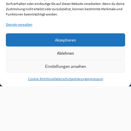
Surfverhalten oder eindeutige IDs auf dieser Website verarbeiten. Wenn du deine
Zustimmung nicht erteilst oder zurückziehst, können bestimmte Merkmale und
Funktionen beeinträchtigt werden.
Dienste verwalten
Akzeptieren
Ablehnen
Einstellungen ansehen
Anmelden
Cookie-Richtlinie
Datenschutzerklärung
Impressum
Jobs
Partner
FAQ
Quellen
Qualitätssicherung
WLO Beirat
Kontakt
Impressum
Datenschutz
Plug-in
Cookie-Richtlinie (EU)