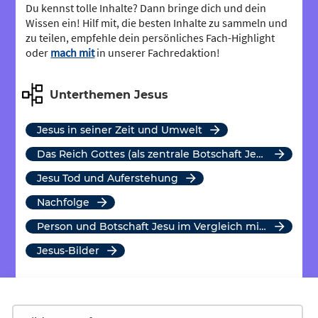
Du kennst tolle Inhalte? Dann bringe dich und dein
Wissen ein! Hilf mit, die besten Inhalte zu sammeln und
zu teilen, empfehle dein persönliches Fach-Highlight
oder
mach mit
in unserer Fachredaktion!
Unterthemen Jesus
Jesus in seiner Zeit und Umwelt
Das Reich Gottes (als zentrale Botschaft Jesu)
Jesu Tod und Auferstehung
Nachfolge
Person und Botschaft Jesu im Vergleich mit anderen Religionen
Jesus-Bilder