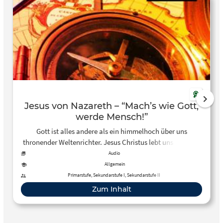
Jesus von Nazareth – “Mach’s wie Gott,
werde Mensch!”
Gott ist alles andere als ein himmelhoch über uns
thronender Weltenrichter. Jesus Christus lebt uns vor, was
das heißt: lieben und verzeihen, dem anderen dienen und
Audio
Barmherzigkeit zeigen. Autor: Christian Feldmann
Allgemein
Primarstufe, Sekundarstufe I, Sekundarstufe II
Zum Inhalt