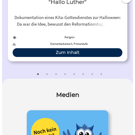
"Hallo Luther"
Dokumentation eines Kita-Gottesdienstes zur Halloween:
Da war die Idee, bewusst den Reformationstag mit den
Kindern zu feiern und damit ein anderes Gewicht auf
diesen Tag zu legen, als es so oft durch Halloween
Religion
geschieht.
Elementarbereich, Primarstufe
Zum Inhalt
Medien