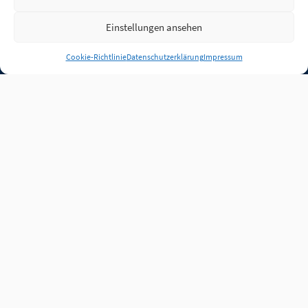
Einstellungen ansehen
Anmelden
Cookie-Richtlinie
Datenschutzerklärung
Impressum
Jobs
Partner
FAQ
Quellen
Qualitätssicherung
WLO Beirat
Kontakt
Impressum
Datenschutz
Plug-in
Cookie-Richtlinie (EU)
Unsere Inhalte stehen
unter der Lizenz
CC BY
4.0
.
Für Inhalte von Partnern
achten Sie bitte auf die
Lizenzbedingungen der
verlinkten Webseiten.