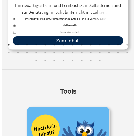
Ein neuartiges Lehr- und Lernbuch zum Selbstlernen und
zur Benutzung im Schulunterricht mit zahlreichen
interaktiven Aufgaben.
Interaktives Medium, Primärmaterial, Entdeckendes Lernen, (Lehr-)Buch,
Übungsmaterial, Tests / Fragebögen
Mathematik
Sekundarstufe I
Zum Inhalt
Tools