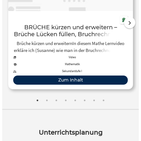
BRÜCHE kürzen und erweitern –
Brüche Lücken füllen, Bruchrechnung –
YouTube
Brüche kürzen und erweiternIn diesem Mathe Lernvideo
erkläre ich (Susanne) wie man in der Bruchrechnung der 5.
und 6. Klasse Lücken füllen kann. Wir erweiter…
Video
Mathematik
Sekundarstufe I
Zum Inhalt
Unterrichtsplanung