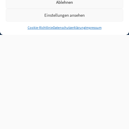
Ablehnen
Einstellungen ansehen
Anmelden
Cookie-Richtlinie
Datenschutzerklärung
Impressum
Jobs
Partner
FAQ
Quellen
Qualitätssicherung
WLO Beirat
Kontakt
Impressum
Datenschutz
Plug-in
Cookie-Richtlinie (EU)
Unsere Inhalte stehen
unter der Lizenz
CC BY
4.0
.
Für Inhalte von Partnern
achten Sie bitte auf die
Lizenzbedingungen der
verlinkten Webseiten.