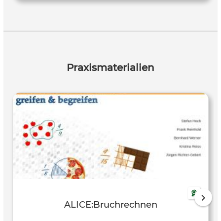
Papierform mit vielen Bildern und kurzen Texten. In beiden
Lehrbüchern steht die Vermittlung eines intuitiven Gespürs
für Bruchzahlen im Vordergrund. Unsere Untersuchungen
ergeben, dass sich beide Mathematikbücher für den
Schulun- terricht sehr gut eignen. Daher freuen wir uns,
Ihnen und euch nicht nur das digitale Schulbuch (Link
Praxismaterialien
unten), sondern auch dieses Arbeitsbuch zur Verfügung
stellen zu können, das für einen Druck auf DIN A5 Papier
optimiert wurde. Wir denken, dass ein intuitiver Zugang zu
Bruchzahlen das Bruchrechnen erleichtern kann und
hoffen, dass Ihnen und euch das Arbeiten mit unserem
Lehrwerk viel Freude bereitet.
ALICE:Bruchrechnen