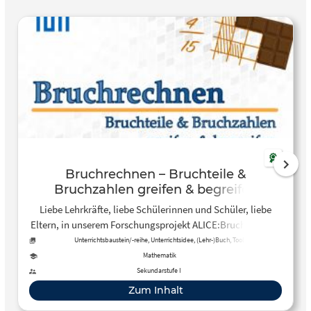
Bruchrechnen – Bruchteile &
Bruchzahlen greifen & begreifen
Liebe Lehrkräfte, liebe Schülerinnen und Schüler, liebe
Eltern, in unserem Forschungsprojekt ALICE:Bruchrechnen
haben wir den Einfluss von Tablet-PCs im
Unterrichtsbaustein/-reihe, Unterrichtsidee, (Lehr-)Buch, Tool
Mathematikunterricht der sechsten Jahrgangsstufe
Mathematik
untersucht. Dabei sind zwei unterschiedliche Lehrbücher
Sekundarstufe I
entstanden: Eine digitale und interaktive Version für den
Zum Inhalt
Einsatz auf iPads und ein klassisches Arbeitsbuch in