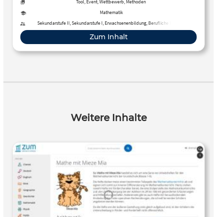
Mathematik, Physik und Technik. Mit Vektor/Matrixrechner,
Tool, Event, Wettbewerb, Methoden
Gleichungslöser, komplexen Zahlen und
Mathematik
Einheitenumrechnung.
Sekundarstufe II, Sekundarstufe I, Erwachsenenbildung, Berufliche Bildung
Zum Inhalt
Weitere Inhalte