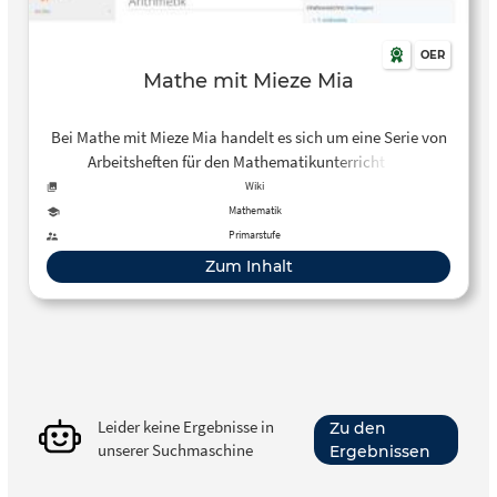
OER
Mathe mit Mieze Mia
Bei Mathe mit Mieze Mia handelt es sich um eine Serie von
Arbeitsheften für den Mathematikunterricht der
Grundschule (Klasse 1-4).
Wiki
Mathematik
Primarstufe
Zum Inhalt
Leider keine Ergebnisse in
Zu den
unserer Suchmaschine
Ergebnissen