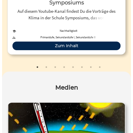
Symposiums
Auf diesem Youtube-Kanal findest Du die Vorträge des
Klima in der Schule Symposiums, das von
Scientists4Future organisiert wurde. Die Scientists4Future
unterstützen die Anliegen junger Menschen, sich stärker für
Nachhaltigkeit
den Klimaschutz und somit für den Erhalt der
Primarstufe, Sekundarstufe I, Sekundarstufe II
Lebensgrundlagen und der Artendiversität auf unserem
Zum Inhalt
Planeten einzusetzen und die nötigen Schritte in der
Gesellschaft anzugehen und einzufordern.
Medien