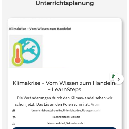
Unterrichtsplanung
Klimakrise – Vom Wissen zum Handeln!
– LearnSteps
Die Veränderungen durch den Klimawandel sehen wir
schon jetzt: Das Eis an den Polen schmilzt, Arten sterben
aus, die Wüsten werden größer, Landstriche überflutet. Der
Unterrichtsbaustein/-reihe, Unterrichtsidee, Übungsmaterial
Klimawandel ist die größte Bedrohung der Menschheit.
Nachhaltigkeit, Biologie
Wissenschaftler warnen, die Erwärmung auf 1,5 Grad zu
Sekundarstufe I, Sekundarstufe II