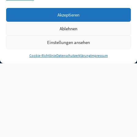
Akzeptieren
Ablehnen
Einstellungen ansehen
Anmelden
Cookie-Richtlinie
Datenschutzerklärung
Impressum
Jobs
Partner
FAQ
Quellen
Qualitätssicherung
WLO Beirat
Kontakt
Impressum
Datenschutz
Plug-in
Cookie-Richtlinie (EU)
Unsere Inhalte stehen
unter der Lizenz
CC BY
4.0
.