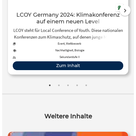
LCOY Germany 2024: Klimakonferenz
auf einem neuen Level
LCOY steht für Local Conference of Youth. Diese nationalen
Konferenzen zum Klimaschutz, auf denen junge Menschen
zusammenkommen, um gemeinsam die Zukunft zu
Event, Wettbewerb
gestalten und Ideen für eine nachhaltige,
Nachhaltigkeit, Biologie
umweltfreundlichere Welt zu entwickeln, sind Ableger der
Sekundarstufe II
COY (Conference of Youth). Sei auch Du dieses Jahr vom
Zum Inhalt
25. bis 27.Oktober in Berlin dabei.
Weitere Inhalte