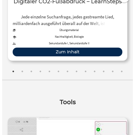
Digitaler CO2-Fußabdruck – LearnSteps
Jede einzelne Suchanfrage, jedes gestreamte Lied,
milliardenfach ausgeführt überall auf der Welt, ist für einen
global immer größer werdenden Strombedarf
Übungsmaterial
verantwortlich – und damit auch für steigende CO2-
Nachhaltigkeit, Biologie
Emissionen.
Sekundarstufe I, Sekundarstufe II
Zum Inhalt
Tools