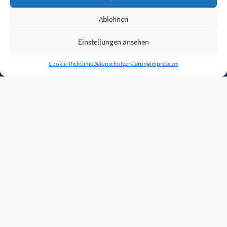
Ablehnen
Einstellungen ansehen
Anmelden
Cookie-Richtlinie
Datenschutzerklärung
Impressum
Jobs
Partner
FAQ
Quellen
Qualitätssicherung
WLO Beirat
Kontakt
Impressum
Datenschutz
Plug-in
Cookie-Richtlinie (EU)
Unsere Inhalte stehen
unter der Lizenz
CC BY
4.0
.
Für Inhalte von Partnern
achten Sie bitte auf die
Lizenzbedingungen der