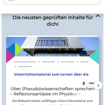
Die neusten geprüften Inhalte für
dich!
OER
Über (Pseudo)wissenschaften sprechen
– Reflexionsanlässe im Physikunterricht.
Unterrichtsmaterial für die
Die Webseite bietet vielfältiges Unterrichtsmaterial zum
Sekundarstufe I und II.