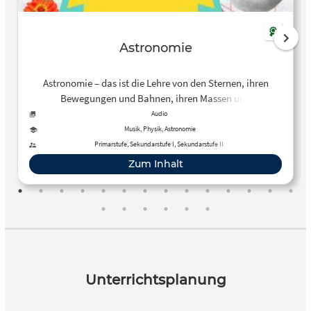
Astronomie
Astronomie – das ist die Lehre von den Sternen, ihren
Bewegungen und Bahnen, ihren Massen und
Geschwindigkeiten im All. Jahrtausendelang beschäftigte
Audio
sich die Astronomen aber noch mit einem anderen Aspekt:
Musik, Physik, Astronomie
Der Musik der Sterne!
Primarstufe, Sekundarstufe I, Sekundarstufe II
Zum Inhalt
Unterrichtsplanung