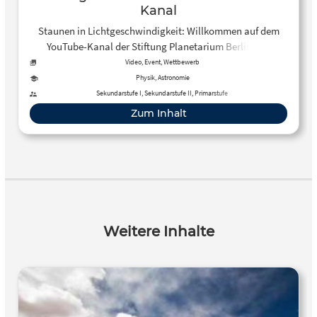
Kanal
Staunen in Lichtgeschwindigkeit: Willkommen auf dem
YouTube-Kanal der Stiftung Planetarium Berlin! Die
Stiftung vereint drei astronomische Einrichtungen unte…
Video, Event, Wettbewerb
Physik, Astronomie
Sekundarstufe I, Sekundarstufe II, Primarstufe
Zum Inhalt
Weitere Inhalte