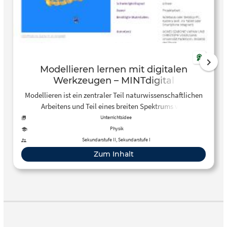
Modellieren lernen mit digitalen
Werkzeugen – MINTdigital
Modellieren ist ein zentraler Teil naturwissenschaftlichen
Arbeitens und Teil eines breiten Spektrums von
technischen Berufsfeldern. Schüler:innen sollten daher
Unterrichtsidee
entsprechende Kompetenzen zur Modellbildung erwerben.
Physik
Sekundarstufe II, Sekundarstufe I
Zum Inhalt