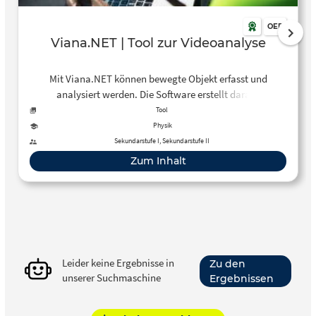
OER
Viana.NET | Tool zur Videoanalyse
Mit Viana.NET können bewegte Objekt erfasst und
analysiert werden. Die Software erstellt daraus
Bewegungsdiagramme.
Tool
Physik
Sekundarstufe I, Sekundarstufe II
Zum Inhalt
Leider keine Ergebnisse in
Zu den
unserer Suchmaschine
Ergebnissen